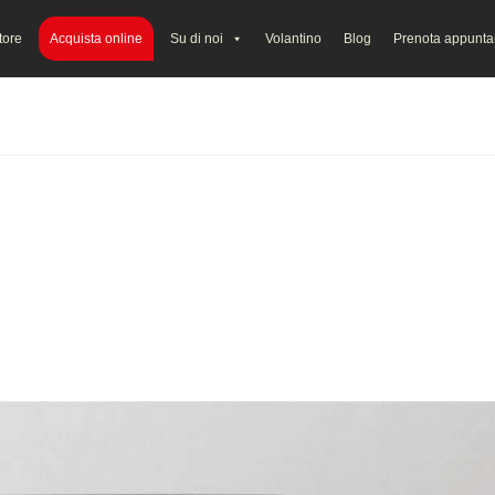
tore
Acquista online
Su di noi
Volantino
Blog
Prenota appunt